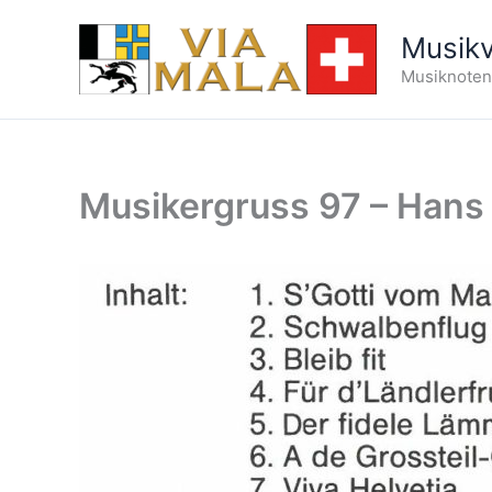
Zum
Musikv
Inhalt
Musiknoten 
springen
Musikergruss 97 – Hans